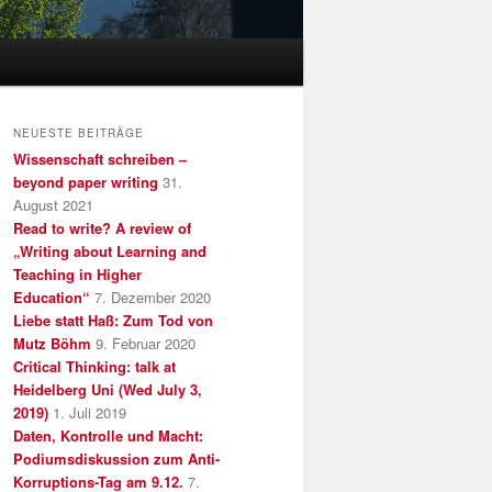
NEUESTE BEITRÄGE
Wissenschaft schreiben –
beyond paper writing
31.
August 2021
Read to write? A review of
„Writing about Learning and
Teaching in Higher
Education“
7. Dezember 2020
Liebe statt Haß: Zum Tod von
Mutz Böhm
9. Februar 2020
Critical Thinking: talk at
Heidelberg Uni (Wed July 3,
2019)
1. Juli 2019
Daten, Kontrolle und Macht:
Podiumsdiskussion zum Anti-
Korruptions-Tag am 9.12.
7.