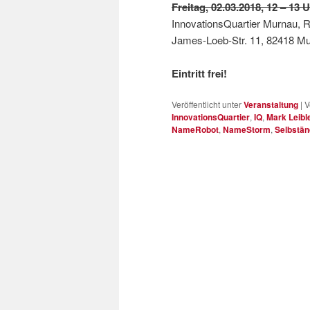
Freitag, 02.03.2018, 12 – 13 U
InnovationsQuartier Murnau, R
James-Loeb-Str. 11, 82418 M
Eintritt frei!
Veröffentlicht unter
Veranstaltung
|
V
InnovationsQuartier
,
IQ
,
Mark Leibl
NameRobot
,
NameStorm
,
Selbstän