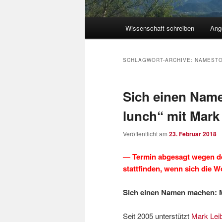
Hauptmenü
Wissenschaft schreiben
Ang
Zum
Zum
Inhalt
sekundären
SCHLAGWORT-ARCHIVE:
NAMEST
wechseln
Inhalt
Sich einen Nam
wechseln
lunch“ mit Mark 
Veröffentlicht am
23. Februar 2018
— Termin abgesagt wegen de
stattfinden, wenn sich die
Sich einen Namen machen: M
Seit 2005 unterstützt
Mark Leib