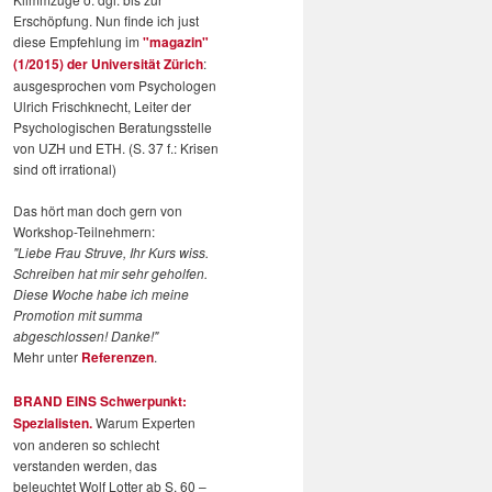
Erschöpfung. Nun finde ich just
diese Empfehlung im
"magazin"
(1/2015) der Universität Zürich
:
ausgesprochen vom Psychologen
Ulrich Frischknecht, Leiter der
Psychologischen Beratungsstelle
von UZH und ETH. (S. 37 f.: Krisen
sind oft irrational)
Das hört man doch gern von
Workshop-Teilnehmern:
"Liebe Frau Struve, Ihr Kurs wiss.
Schreiben hat mir sehr geholfen.
Diese Woche habe ich meine
Promotion mit summa
abgeschlossen! Danke!"
Mehr unter
Referenzen
.
BRAND EINS Schwerpunkt:
Spezialisten.
Warum Experten
von anderen so schlecht
verstanden werden, das
beleuchtet Wolf Lotter ab S. 60 –