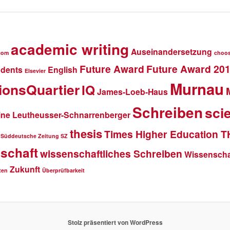
academic writing
Auseinandersetzung
com
choo
Future Award
Future Award 20
udents
English
Elsevier
Murnau
ionsQuartier
IQ
James-Loeb-Haus
Schreiben
scie
ine Leutheusser-Schnarrenberger
thesis
Times Higher Education 
Süddeutsche Zeitung SZ
schaft
wissenschaftliches Schreiben
Wissenschaf
Zukunft
ten
Überprüfbarkeit
Stolz präsentiert von WordPress