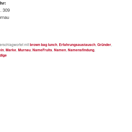
hr:
. 309
urnau
erschlagwortet mit
brown bag lunch
,
Erfahrungsaustausch
,
Gründer
,
ein
,
Marke
,
Murnau
,
NameFruits
,
Namen
,
Namensfindung
,
dige