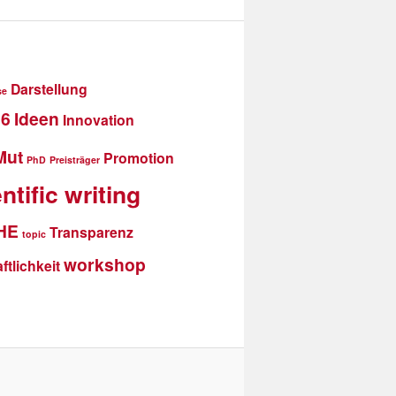
Darstellung
se
16
Ideen
Innovation
Mut
Promotion
PhD
Preisträger
ntific writing
THE
Transparenz
topic
workshop
tlichkeit