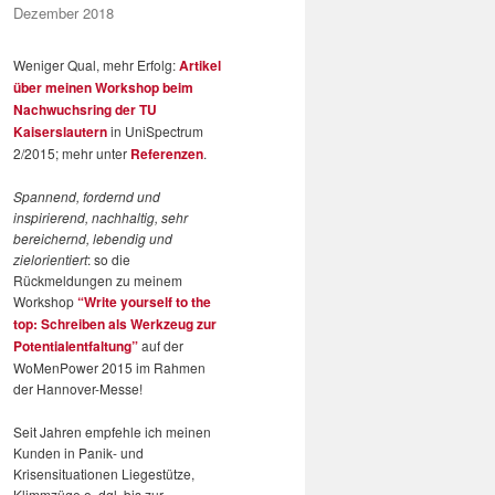
Dezember 2018
Weniger Qual, mehr Erfolg:
Artikel
über meinen Workshop beim
Nachwuchsring der TU
Kaiserslautern
in UniSpectrum
2/2015; mehr unter
Referenzen
.
Spannend, fordernd und
inspirierend, nachhaltig, sehr
bereichernd, lebendig und
zielorientiert
: so die
Rückmeldungen zu meinem
Workshop
“Write yourself to the
top: Schreiben als Werkzeug zur
Potentialentfaltung”
auf der
WoMenPower 2015 im Rahmen
der Hannover-Messe!
Seit Jahren empfehle ich meinen
Kunden in Panik- und
Krisensituationen Liegestütze,
Klimmzüge o. dgl. bis zur