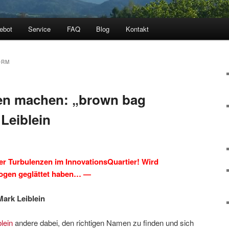
ebot
Service
FAQ
Blog
Kontakt
ORM
en machen: „brown bag
Leiblein
r Turbulenzen im InnovationsQuartier! Wird
 Wogen geglättet haben… —
ark Leiblein
lein
andere dabei, den richtigen Namen zu finden und sich